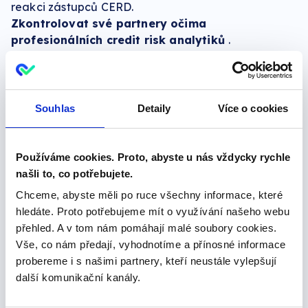
reakci zástupců CERD.
Zkontrolovat své partnery očima
profesionálních credit risk analytiků
.
Vyzkoušejte naše služby Creditcheck a
prověřujte subjekty těmito kanály.
Z informačního systému
Souhlas
Detaily
Více o cookies
Prověřujte své klienty či
dodavatele přímo z vašeho
informačního systému.
Používáme cookies. Proto, abyste u nás vždycky rychle
Podporujeme desítky systémů.
našli to, co potřebujete.
více informací >>
Chceme, abyste měli po ruce všechny informace, které
hledáte. Proto potřebujeme mít o využívání našeho webu
přehled. A v tom nám pomáhají malé soubory cookies.
Přímo z vašeho prohlížeče
Vše, co nám předají, vyhodnotíme a přínosné informace
Přihlaste se na Creditcheck
probereme i s našimi partnery, kteří neustále vylepšují
odkudkoliv z libovolného
další komunikační kanály.
prohlížeče a prověřujte subjekty
on-line.
více informací >>