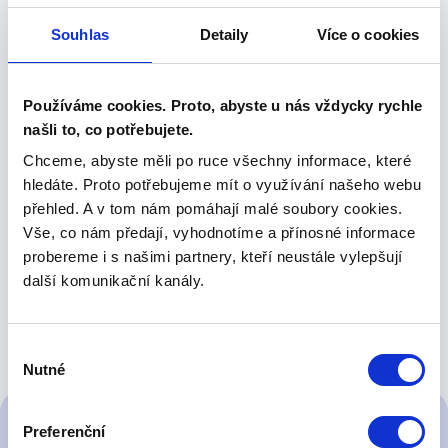
Souhlas
Detaily
Více o cookies
Právní
Používáme cookies. Proto, abyste u nás vždycky rychle
našli to, co potřebujete.
Pohodlné a jednoduché prověřování
firemních subjektů ještě před podpisem
Chceme, abyste měli po ruce všechny informace, které
důležité smlouvy.
hledáte. Proto potřebujeme mít o využívání našeho webu
přehled. A v tom nám pomáhají malé soubory cookies.
Vše, co nám předají, vyhodnotíme a přínosné informace
probereme i s našimi partnery, kteří neustále vylepšují
další komunikační kanály.
Jak
to celé funguje?
Výběr
Nutné
souhlasu
Preferenční