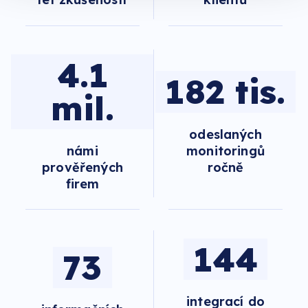
4.1
182 tis.
mil.
odeslaných
námi
monitoringů
prověřených
ročně
firem
144
73
integrací do