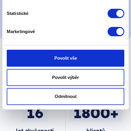
Statistické
Marketingové
Povolit vše
Creditcheck v
číslech
Povolit výběr
Odmítnout
16
1800+
let zkušeností
klientů