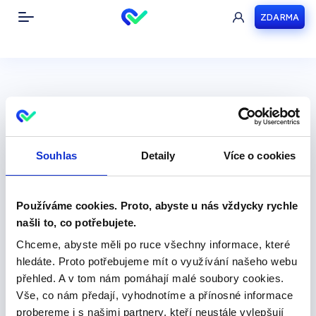
ZDARMA
Toggle navigation
Propojte
Creditcheck
Souhlas
Detaily
Více o cookies
pomocí
Používáme cookies. Proto, abyste u nás vždycky rychle
API
našli to, co potřebujete.
Chceme, abyste měli po ruce všechny informace, které
hledáte. Proto potřebujeme mít o využívání našeho webu
Desítky databází s
přehled. A v tom nám pomáhají malé soubory cookies.
informacemi o firmách a
Vše, co nám předají, vyhodnotíme a přínosné informace
lidech v České republice
probereme i s našimi partnery, kteří neustále vylepšují