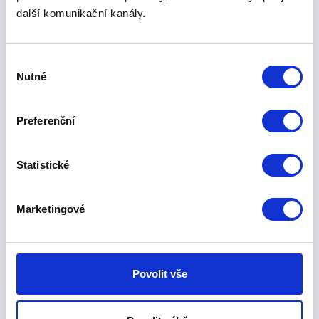
a na Slovensku díky
další komunikační kanály.
jednoduchému a
výkonnému API.
Vývojářům podnikových
Výběr
informačních, ERP a CRM
Nutné
souhlasu
systémů API
poskytujeme ZDARMA.
Preferenční
Chcete se stát klíčovým
integračním partnerem
Statistické
nebo máte zájem o
pokročilou API
Marketingové
integraci? Vyplňte nám
následující formulář a
uveďte, co potřebujete.
Brzy se vám oz veme.
Povolit vše