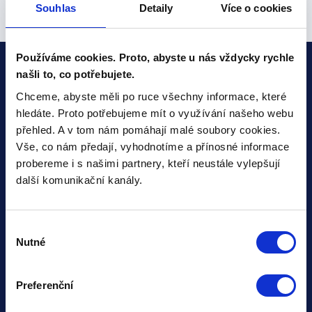
Souhlas
Detaily
Více o cookies
Používáme cookies. Proto, abyste u nás vždycky rychle
našli to, co potřebujete.
Chceme, abyste měli po ruce všechny informace, které
Funkce
hledáte. Proto potřebujeme mít o využívání našeho webu
Prověřování firem
přehled. A v tom nám pomáhají malé soubory cookies.
Automatický monitoring
Vše, co nám předají, vyhodnotíme a přínosné informace
probereme i s našimi partnery, kteří neustále vylepšují
Semafor v ERP nebo CRM
další komunikační kanály.
Exekuční check (CEE)
Zahraniční check
Výběr
Creditcheck Slovensko
Nutné
souhlasu
O nás
Preferenční
Kdo jsme