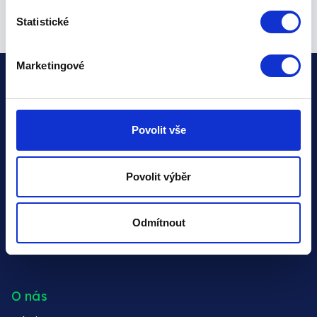
Statistické
Marketingové
Funkce
Povolit vše
Prověřování firem
Automatický monitoring
Povolit výběr
Semafor v ERP nebo CRM
Exekuční check (CEE)
Odmítnout
Zahraniční check
Creditcheck Slovensko
O nás