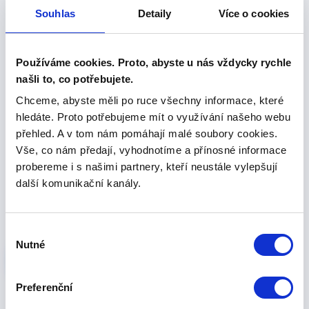
Souhlas
Detaily
Více o cookies
Přímo z vašeho prohlížeče
Přihlaste se na Creditcheck
Používáme cookies. Proto, abyste u nás vždycky rychle
odkudkoliv z libovolného
našli to, co potřebujete.
prohlížeče a prověřujte subjekty
Chceme, abyste měli po ruce všechny informace, které
on-line.
více informací >>
hledáte. Proto potřebujeme mít o využívání našeho webu
přehled. A v tom nám pomáhají malé soubory cookies.
Prověření emailem
Vše, co nám předají, vyhodnotíme a přínosné informace
Přihlaste se na Creditcheck
probereme i s našimi partnery, kteří neustále vylepšují
odkudkoliv z libovolného
další komunikační kanály.
prohlížeče a prověřujte subjekty
on-line.
více informací >>
Výběr
Nutné
souhlasu
Metodika Creditcheck
Preferenční