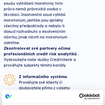
soudu vyhlášení moratoria; toto
právo nemá právnická osoba v
likvidaci. Insolvenční soud vyhlásí
moratorium, jestliže jsou splněny
všechny předpoklady a nebylo-li
dosud rozhodnuto o insolvenčním
návrhu; jinak návrh na moratorium
odmítne.
Zkontrolovat své partnery očima
profesionálních credit risk analytiků
.
Vyzkoušejte naše služby Creditcheck a
prověřujte subjekty těmito kanály.
Z informačního systému
Prověřujte své klienty či
dodavatele přímo z vašeho
informačního systému.
Podporujeme desítky systémů.
více informací >>