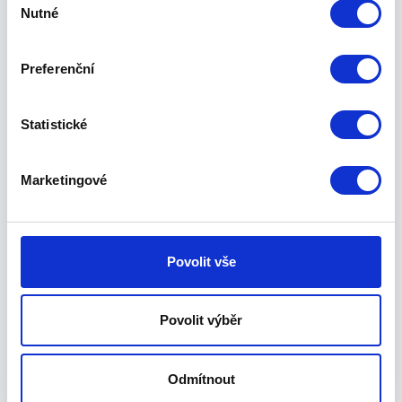
hodin v pracovní den na vámi
Nutné
souhlasu
uvedenou e-mailovou adresu.
Preferenční
Statistické
Vaše jméno a příjmení
Marketingové
Povolit vše
Pracovní e-mail
Povolit výběr
Odmítnout
Telefon