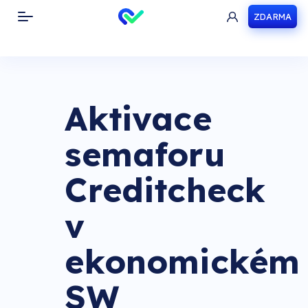
ZDARMA
Toggle navigation
Aktivace
semaforu
Creditcheck
v
ekonomickém
SW