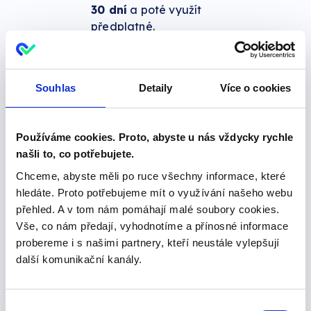
30 dní
a poté využít
předplatné.
Významnou
4
úsporu času
Souhlas
Detaily
Více o cookies
Už žádné zdlouhavé
vyhledávání informací v
Používáme cookies. Proto, abyste u nás vždycky rychle
rejstřících. Na jediné kliknutí
našli to, co potřebujete.
ze semaforu máte po ruce
všechny potřebné
Chceme, abyste měli po ruce všechny informace, které
informace o prověřované
hledáte. Proto potřebujeme mít o využívání našeho webu
firmě.
přehled. A v tom nám pomáhají malé soubory cookies.
Vše, co nám předají, vyhodnotíme a přínosné informace
probereme i s našimi partnery, kteří neustále vylepšují
Stačí vyplnit následující
další komunikační kanály.
formulář. Přístupové údaje,
společně s postupem nastavení,
vám zašleme nejdéle do 24
Výběr