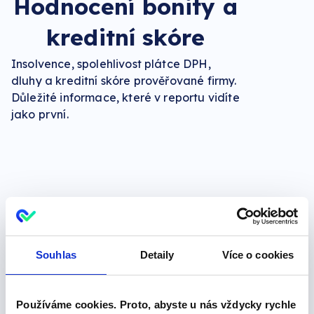
Hodnocení bonity a
kreditní skóre
Insolvence, spolehlivost plátce DPH,
dluhy a kreditní skóre prověřované firmy.
Důležité informace, které v reportu vidíte
jako první.
Firemní vazby v
přehledných
Souhlas
Detaily
Více o cookies
vizualizacích
Používáme cookies. Proto, abyste u nás vždycky rychle
Když znáte vlastníky, dceřiné firmy a