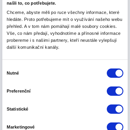
našli to, co potřebujete.
napojené subjekty, vidíte víc než jednu
firmu. Skryté vazby napoví o možných
Chceme, abyste měli po ruce všechny informace, které
rizicích, záměrech nebo reputaci lépe než
hledáte. Proto potřebujeme mít o využívání našeho webu
jakýkoliv výpis z rejstříku.
přehled. A v tom nám pomáhají malé soubory cookies.
Vše, co nám předají, vyhodnotíme a přínosné informace
probereme i s našimi partnery, kteří neustále vylepšují
další komunikační kanály.
Výběr
Nutné
souhlasu
Preferenční
Statistické
Marketingové