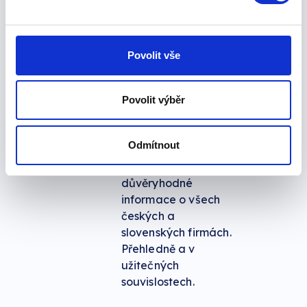
Firmy z
České
Povolit vše
republiky
i
Povolit výběr
Slovenska
Odmítnout
V Creditchecku
najdete aktuální a
důvěryhodné
informace o všech
českých a
slovenských firmách.
Přehledně a v
užitečných
souvislostech.